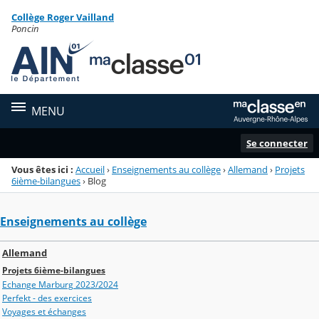
Panneau de gestion des cookies
Collège Roger Vailland
Menu de la rubrique
Contenu
Poncin
MENU
Se connecter
Vous êtes ici :
Accueil
›
Enseignements au collège
›
Allemand
›
Projets
6ième-bilangues
›
Blog
Enseignements au collège
Allemand
Projets 6ième-bilangues
Echange Marburg 2023/2024
Perfekt - des exercices
Voyages et échanges