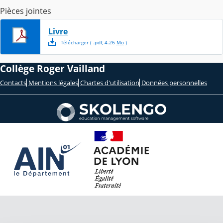
Pièces jointes
Livre
Télécharger
( .
pdf
,
4.26
Mo
)
Collège Roger Vailland
Contacts
Mentions légales
Chartes d'utilisation
Données personnelles