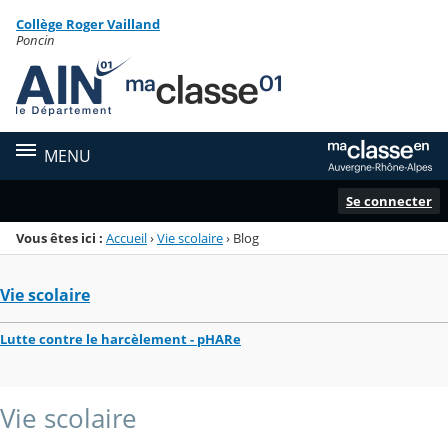
Panneau de gestion des cookies
Collège Roger Vailland
Menu de la rubrique
Contenu
Poncin
MENU
Se connecter
Vous êtes ici :
Accueil
›
Vie scolaire
›
Blog
Vie scolaire
Lutte contre le harcèlement - pHARe
Vie scolaire