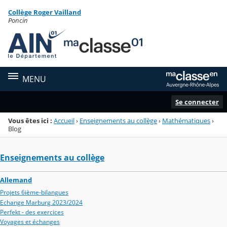
Panneau de gestion des cookies
Collège Roger Vailland
Menu de la rubrique
Contenu
Poncin
MENU
Se connecter
Vous êtes ici :
Accueil
›
Enseignements au collège
›
Mathématiques
›
Blog
Enseignements au collège
Allemand
Projets 6ième-bilangues
Echange Marburg 2023/2024
Perfekt - des exercices
Voyages et échanges