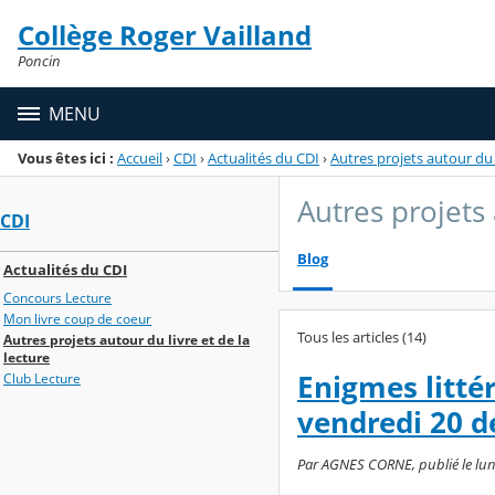
Panneau de gestion des cookies
Collège Roger Vailland
Menu de la rubrique
Contenu
Poncin
MENU
Vous êtes ici :
Accueil
›
CDI
›
Actualités du CDI
›
Autres projets autour du l
Autres projets 
CDI
Blog
Actualités du CDI
Concours Lecture
Mon livre coup de coeur
Tous les articles (14)
Autres projets autour du livre et de la
lecture
Enigmes littér
Club Lecture
vendredi 20 
Par AGNES CORNE, publié le lund