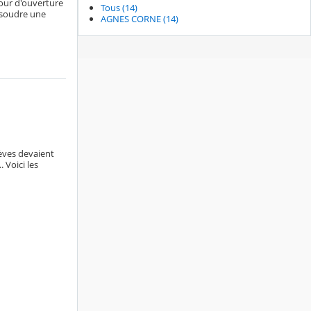
our d'ouverture
Tous (14)
ésoudre une
AGNES CORNE (14)
lèves devaient
 Voici les