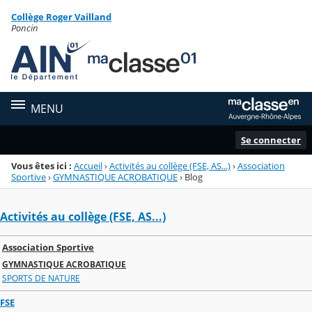
Panneau de gestion des cookies
Collège Roger Vailland
Menu de la rubrique
Contenu
Poncin
MENU
Se connecter
Vous êtes ici :
Accueil
›
Activités au collège (FSE, AS...)
›
Association
Sportive
›
GYMNASTIQUE ACROBATIQUE
›
Blog
Activités au collège (FSE, AS...)
Association Sportive
GYMNASTIQUE ACROBATIQUE
SPORTS DE NATURE
FSE