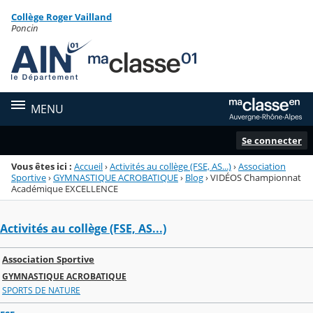
Panneau de gestion des cookies
Collège Roger Vailland
Menu de la rubrique
Contenu
Poncin
MENU
Se connecter
Vous êtes ici :
Accueil
›
Activités au collège (FSE, AS...)
›
Association
Sportive
›
GYMNASTIQUE ACROBATIQUE
›
Blog
›
VIDÉOS Championnat
Académique EXCELLENCE
Activités au collège (FSE, AS...)
Association Sportive
GYMNASTIQUE ACROBATIQUE
SPORTS DE NATURE