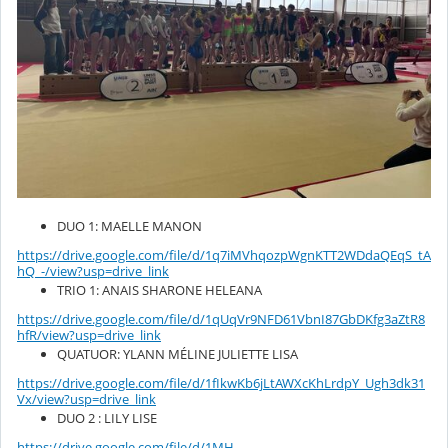
DUO 1: MAELLE MANON
https://drive.google.com/file/d/1q7iMVhqozpWgnKTT2WDdaQEqS_tA
hQ_-/view?usp=drive_link
TRIO 1: ANAIS SHARONE HELEANA
https://drive.google.com/file/d/1qUqVr9NFD61VbnI87GbDKfg3aZtR8
hfR/view?usp=drive_link
QUATUOR: YLANN MÉLINE JULIETTE LISA
https://drive.google.com/file/d/1fIkwKb6jLtAWXcKhLrdpY_Ugh3dk31
Vx/view?usp=drive_link
DUO 2 : LILY LISE
https://drive.google.com/file/d/1MH-