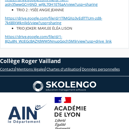
asln35wwGCrr6ND_wJ9L70H1ET6aA/view?usp=sharing
TRIO 2 : YSÉE ANGIE JEANNE
https://drive.google.com/file/d/1TlMGXp3vEdlTTUm-zd8-
7k6BlXWknIk6/view?usp=sharing
TRIO JOKER: MAYLEE ÉLÉA LISON
https://drive.google.com/file/d/1-
8J2u8N_WzEGcBAZYdWW5NnupGqch5M9/view?usp=drive_link
Collège Roger Vailland
Contacts
Mentions légales
Chartes d'utilisation
Données personnelles