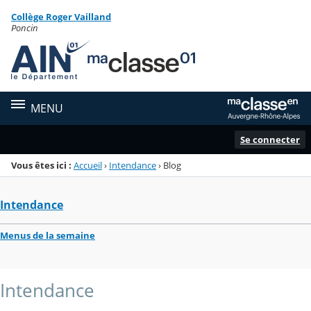
Panneau de gestion des cookies
Collège Roger Vailland
Menu de la rubrique
Contenu
Poncin
MENU
Se connecter
Vous êtes ici :
Accueil
›
Intendance
›
Blog
Intendance
Menus de la semaine
Intendance