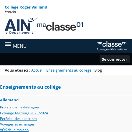
Panneau de gestion des cookies
Collège Roger Vailland
Menu de la rubrique
Contenu
Poncin
MENU
Se connecter
Vous êtes ici :
Accueil
›
Enseignements au collège
›
Blog
Enseignements au collège
Allemand
Projets 6ième-bilangues
Echange Marburg 2023/2024
Perfekt - des exercices
Voyages et échanges
VOK de la maison