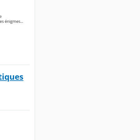
e
s énigmes...
tiques