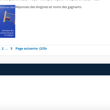
Réponses des énigmes et noms des gagnants.
2
…
5
Page suivante
(2/5)
›