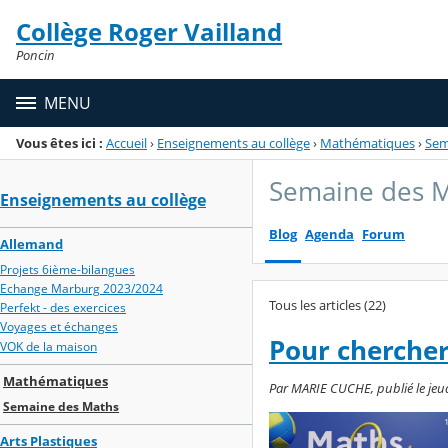
Panneau de gestion des cookies
Collège Roger Vailland
Menu de la rubrique
Contenu
Poncin
MENU
Vous êtes ici :
Accueil
›
Enseignements au collège
›
Mathématiques
›
Sem
Semaine des 
Enseignements au collège
Blog
Agenda
Forum
Allemand
Projets 6ième-bilangues
Echange Marburg 2023/2024
Tous les articles (22)
Perfekt - des exercices
Voyages et échanges
Pour chercher
VOK de la maison
Mathématiques
Par MARIE CUCHE, publié le jeudi 
Semaine des Maths
Arts Plastiques