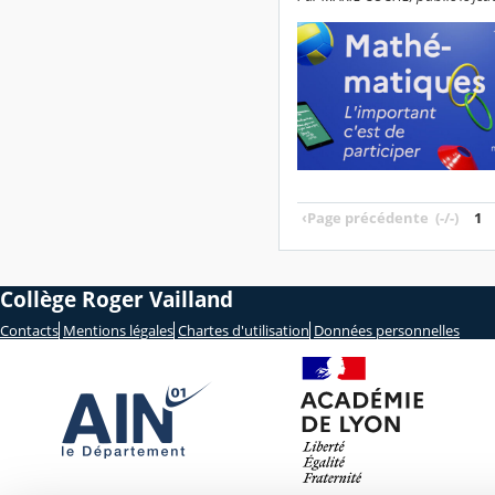
‹
Page précédente
(-/-)
1
Collège Roger Vailland
Contacts
Mentions légales
Chartes d'utilisation
Données personnelles