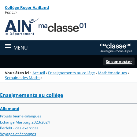
Panneau de gestion des cookies
Collège Roger Vailland
Menu de la rubrique
Contenu
Poncin
MENU
Se connecter
Vous êtes ici :
Accueil
›
Enseignements au collège
›
Mathématiques
›
Semaine des Maths
›
Enseignements au collège
Allemand
Projets 6ième-bilangues
Echange Marburg 2023/2024
Perfekt - des exercices
Voyages et échanges