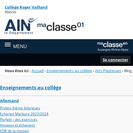
Panneau de gestion des cookies
Collège Roger Vailland
Menu de la rubrique
Contenu
Poncin
MENU
Se connecter
Vous êtes ici :
Accueil
›
Enseignements au collège
›
Arts Plastiques
›
Blog
Enseignements au collège
Allemand
Projets 6ième-bilangues
Echange Marburg 2023/2024
Perfekt - des exercices
Voyages et échanges
VOK de la maison