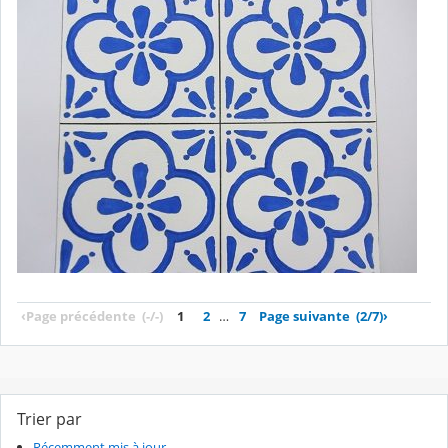
‹
Page précédente
(-/-)
1
2
…
7
Page suivante
(2/7)
›
Trier par
Récemment mis à jour