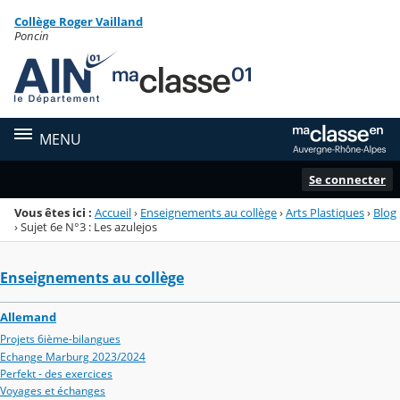
Panneau de gestion des cookies
Collège Roger Vailland
Menu de la rubrique
Contenu
Poncin
MENU
Se connecter
Vous êtes ici :
Accueil
›
Enseignements au collège
›
Arts Plastiques
›
Blog
›
Sujet 6e N°3 : Les azulejos
Enseignements au collège
Allemand
Projets 6ième-bilangues
Echange Marburg 2023/2024
Perfekt - des exercices
Voyages et échanges