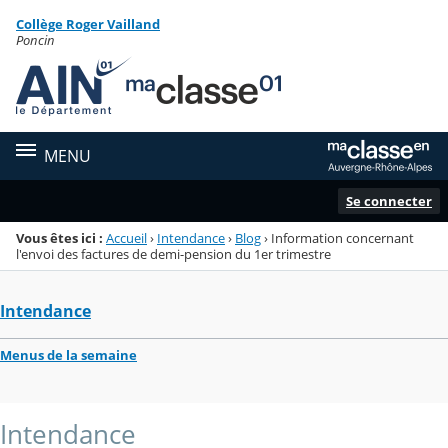
Panneau de gestion des cookies
Collège Roger Vailland
Menu de la rubrique
Contenu
Poncin
MENU
Se connecter
Vous êtes ici :
Accueil
›
Intendance
›
Blog
›
Information concernant
l'envoi des factures de demi-pension du 1er trimestre
Intendance
Menus de la semaine
Intendance