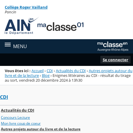
Panneau de gestion des cookies
Collège Roger Vailland
Menu de la rubrique
Contenu
Poncin
MENU
Se connecter
Vous êtes ici :
Accueil
›
CDI
›
Actualités du CDI
›
Autres projets autour du
livre et de la lecture
›
Blog
›
Enigmes littéraires au CDI - résultat du tirage
au sort, vendredi 20 décembre 2024 à 13h30
CDI
Actualités du CDI
Concours Lecture
Mon livre coup de coeur
Autres projets autour du livre et de la lecture