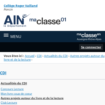
Panneau de gestion des cookies
Collège Roger Vailland
Menu de la rubrique
Contenu
Poncin
MENU
Se connecter
Vous êtes ici :
Accueil
›
CDI
›
Actualités du CDI
›
Autres projets autour du
livre et de la lecture
›
CDI
Actualités du CDI
Concours Lecture
Mon livre coup de coeur
Autres projets autour du livre et de la lecture
Club Lecture