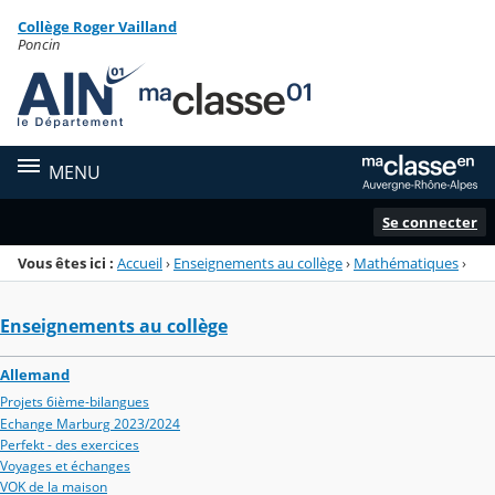
Panneau de gestion des cookies
Collège Roger Vailland
Menu de la rubrique
Contenu
Poncin
MENU
Se connecter
Vous êtes ici :
Accueil
›
Enseignements au collège
›
Mathématiques
›
Enseignements au collège
Allemand
Projets 6ième-bilangues
Echange Marburg 2023/2024
Perfekt - des exercices
Voyages et échanges
VOK de la maison