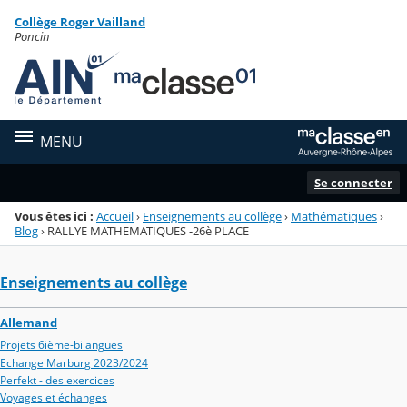
Panneau de gestion des cookies
Collège Roger Vailland
Menu de la rubrique
Contenu
Poncin
MENU
Se connecter
Vous êtes ici :
Accueil
›
Enseignements au collège
›
Mathématiques
›
Blog
›
RALLYE MATHEMATIQUES -26è PLACE
Enseignements au collège
Allemand
Projets 6ième-bilangues
Echange Marburg 2023/2024
Perfekt - des exercices
Voyages et échanges