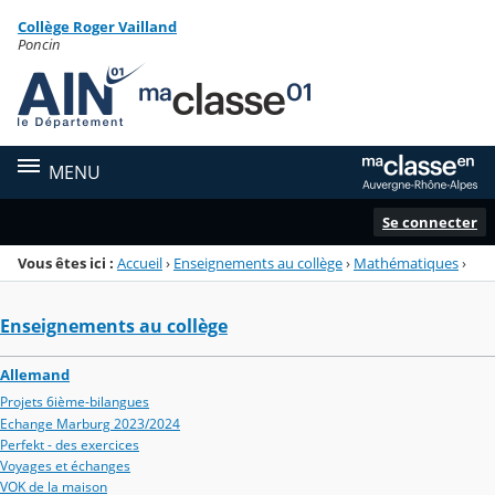
Panneau de gestion des cookies
Collège Roger Vailland
Menu de la rubrique
Contenu
Poncin
MENU
Se connecter
Vous êtes ici :
Accueil
›
Enseignements au collège
›
Mathématiques
›
Enseignements au collège
Allemand
Projets 6ième-bilangues
Echange Marburg 2023/2024
Perfekt - des exercices
Voyages et échanges
VOK de la maison