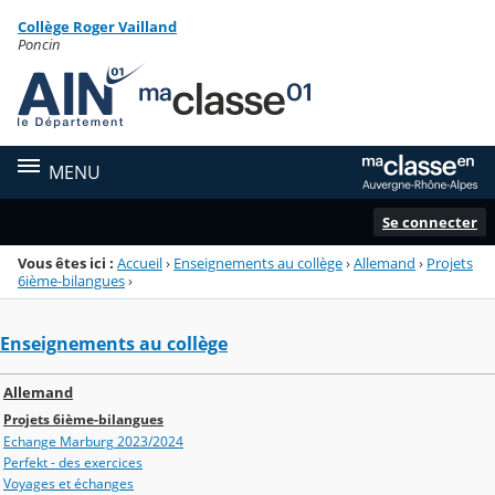
Panneau de gestion des cookies
Collège Roger Vailland
Menu de la rubrique
Contenu
Poncin
MENU
Se connecter
Vous êtes ici :
Accueil
›
Enseignements au collège
›
Allemand
›
Projets
6ième-bilangues
›
Enseignements au collège
Allemand
Projets 6ième-bilangues
Echange Marburg 2023/2024
Perfekt - des exercices
Voyages et échanges