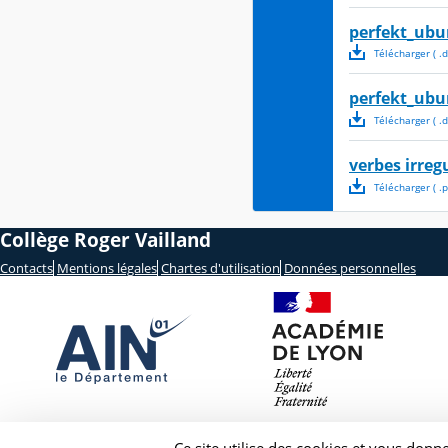
perfekt_ubu
Télécharger
( .
d
perfekt_ubu
Télécharger
( .
d
verbes irregu
Télécharger
( .
p
Collège Roger Vailland
Contacts
Mentions légales
Chartes d'utilisation
Données personnelles