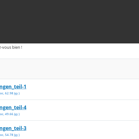
-vous bien !
ngen_teil-1
oc
,
62.98
ko
)
ngen_teil-4
oc
,
49.66
ko
)
ngen_teil-3
oc
,
54.78
ko
)