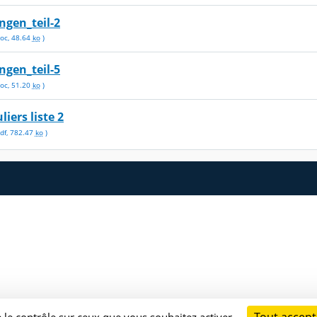
ngen_teil-2
oc
,
48.64
ko
)
ngen_teil-5
oc
,
51.20
ko
)
liers liste 2
df
,
782.47
ko
)