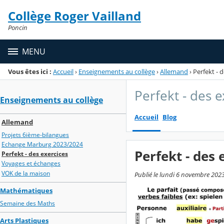
Panneau de gestion des cookies
Collège Roger Vailland
Menu de la rubrique
Contenu
Poncin
MENU
Vous êtes ici :
Accueil
›
Enseignements au collège
›
Allemand
›
Perfekt - 
Perfekt - des e
Enseignements au collège
Accueil
Blog
Allemand
Projets 6ième-bilangues
Echange Marburg 2023/2024
Perfekt - des 
Perfekt - des exercices
Voyages et échanges
VOK de la maison
Publié le lundi 6 novembre 2023 
Mathématiques
Semaine des Maths
Arts Plastiques