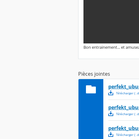
Bon entrainement... et amusez
Pièces jointes
perfekt_ubu
Télécharger
( .
d
perfekt_ubu
Télécharger
( .
d
perfekt_ubu
Télécharger
( .
d