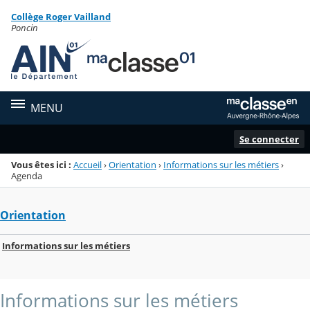
Panneau de gestion des cookies
Collège Roger Vailland
Menu de la rubrique
Contenu
Poncin
MENU
Se connecter
Vous êtes ici :
Accueil
›
Orientation
›
Informations sur les métiers
›
Agenda
Orientation
Informations sur les métiers
Informations sur les métiers