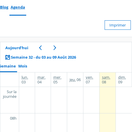
Blog
Agenda
Imprimer
Aujourd’hui
Semaine 32 - du 03 au 09 Août 2026
Semaine
Mois
lun.
mar.
mer.
ven.
sam.
dim.
jeu.
06
03
04
05
07
08
09
Sur la
journée
08h