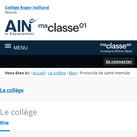
Panneau de gestion des cookies
Collège Roger Vailland
Menu de la rubrique
Contenu
Poncin
MENU
Se connecter
Vous êtes ici :
Accueil
›
Le collège
›
Blog
›
Protocole de santé mentale
Le collège
Le collège
Blog