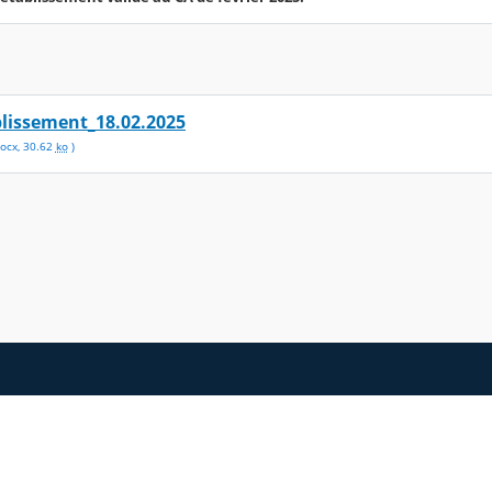
blissement_18.02.2025
ocx
,
30.62
ko
)