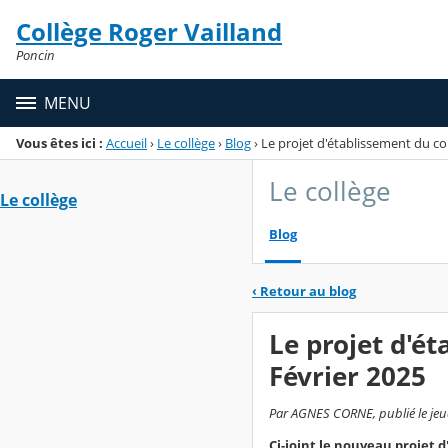
Panneau de gestion des cookies
Collège Roger Vailland
Menu de la rubrique
Contenu
Poncin
MENU
Vous êtes ici :
Accueil
›
Le collège
›
Blog
›
Le projet d'établissement du col
Le collège
Le collège
Blog
‹
Retour au blog
Le projet d'ét
Février 2025
Par AGNES CORNE, publié le jeud
Ci-joint le nouveau projet d