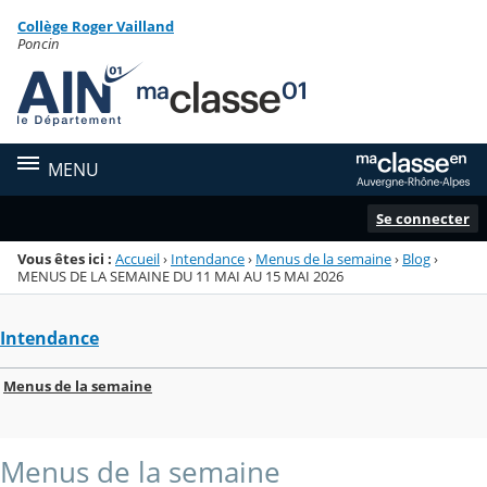
Panneau de gestion des cookies
Collège Roger Vailland
Menu de la rubrique
Contenu
Poncin
MENU
Se connecter
Vous êtes ici :
Accueil
›
Intendance
›
Menus de la semaine
›
Blog
›
MENUS DE LA SEMAINE DU 11 MAI AU 15 MAI 2026
Intendance
Menus de la semaine
Menus de la semaine