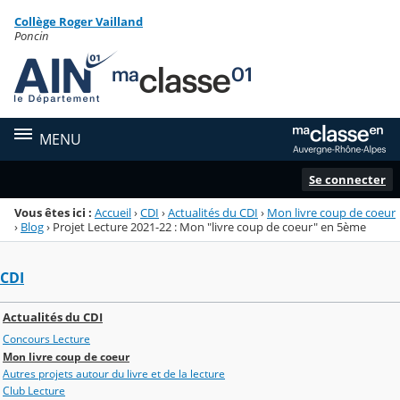
Panneau de gestion des cookies
Collège Roger Vailland
Menu de la rubrique
Contenu
Poncin
MENU
Se connecter
Vous êtes ici :
Accueil
›
CDI
›
Actualités du CDI
›
Mon livre coup de coeur
›
Blog
›
Projet Lecture 2021-22 : Mon "livre coup de coeur" en 5ème
CDI
Actualités du CDI
Concours Lecture
Mon livre coup de coeur
Autres projets autour du livre et de la lecture
Club Lecture