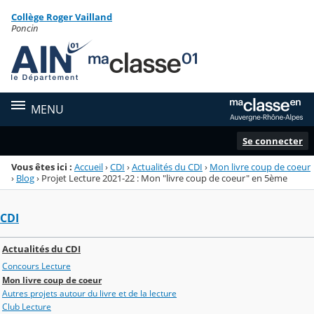
Panneau de gestion des cookies
Collège Roger Vailland
Menu de la rubrique
Contenu
Poncin
MENU
Se connecter
Vous êtes ici :
Accueil
›
CDI
›
Actualités du CDI
›
Mon livre coup de coeur
›
Blog
›
Projet Lecture 2021-22 : Mon "livre coup de coeur" en 5ème
CDI
Actualités du CDI
Concours Lecture
Mon livre coup de coeur
Autres projets autour du livre et de la lecture
Club Lecture