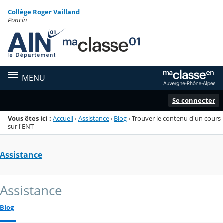
Panneau de gestion des cookies
Collège Roger Vailland
Menu de la rubrique
Contenu
Poncin
MENU
Se connecter
Vous êtes ici :
Accueil
›
Assistance
›
Blog
›
Trouver le contenu d'un cours
sur l'ENT
Assistance
Assistance
Blog