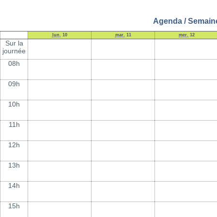
Agenda / Semaine 
lun.
10
mar.
11
mer.
12
Sur la
journée
08h
09h
10h
11h
12h
13h
14h
15h