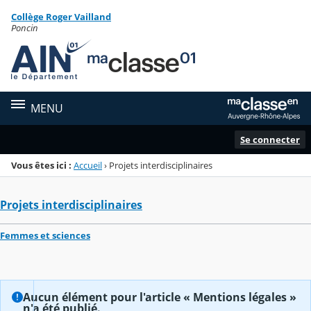
Panneau de gestion des cookies
Collège Roger Vailland
Menu de la rubrique
Contenu
Poncin
MENU
Se connecter
Vous êtes ici :
Accueil
›
Projets interdisciplinaires
Projets interdisciplinaires
Femmes et sciences
Aucun élément pour l'article « Mentions légales »
n'a été publié.