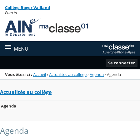
Panneau de gestion des cookies
Collège Roger Vailland
Menu de la rubrique
Contenu
Poncin
MENU
Se connecter
Vous êtes ici :
Accueil
›
Actualités au collège
›
Agenda
›
Agenda
Actualités au collège
Agenda
Agenda