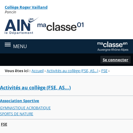
Panneau de gestion des cookies
Collège Roger Vailland
Menu de la rubrique
Contenu
Poncin
MENU
Se connecter
Vous êtes ici :
Accueil
›
Activités au collège (FSE, AS...)
›
FSE
›
Activités au collège (FSE, AS...)
Association Sportive
GYMNASTIQUE ACROBATIQUE
SPORTS DE NATURE
FSE