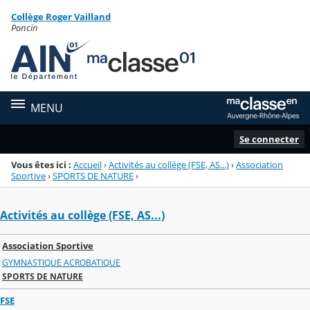
Panneau de gestion des cookies
Collège Roger Vailland
Menu de la rubrique
Contenu
Poncin
MENU
Se connecter
Vous êtes ici :
Accueil
›
Activités au collège (FSE, AS...)
›
Association
Sportive
›
SPORTS DE NATURE
›
Activités au collège (FSE, AS...)
Association Sportive
GYMNASTIQUE ACROBATIQUE
SPORTS DE NATURE
FSE